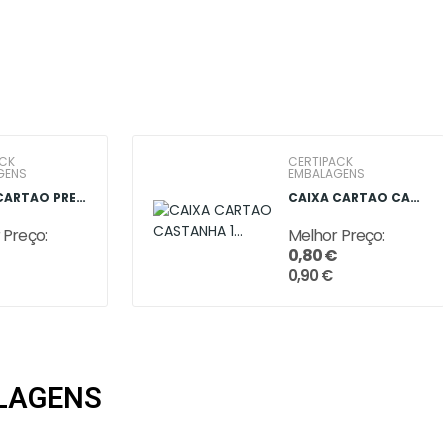
ACK
CERTIPACK
GENS
EMBALAGENS
CAIXA CARTAO PRETA 1 GARRAFA 137749
CAIXA CARTAO CASTANHA 1 GARRAFA 332359
 Preço:
Melhor Preço:
0,80 €
0,90 €
ALAGENS