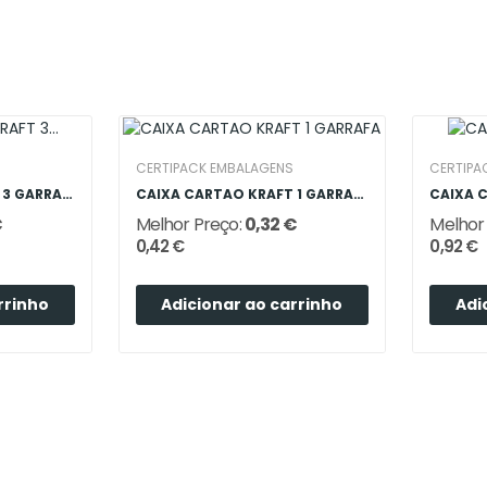
CERTIPACK EMBALAGENS
CERTIPA
CAIXA CARTAO KRAFT 3 GARRAFAS C/ JANELA FUNDO AUTO
CAIXA CARTAO KRAFT 1 GARRAFA
€
Melhor Preço:
0,32 €
Melhor
0,42 €
0,92 €
rrinho
Adicionar ao carrinho
Adi