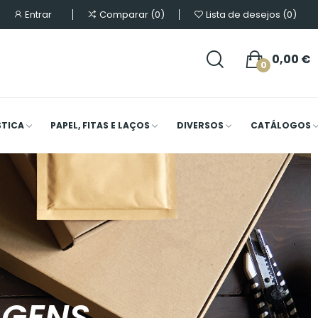
Entrar
Comparar
0
Lista de desejos
0
0,00 €
0
STICA
PAPEL, FITAS E LAÇOS
DIVERSOS
CATÁLOGOS
AGENS