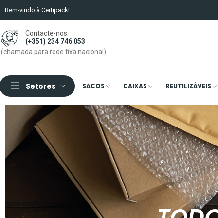
Bem-vindo à Certipack!
Contacte-nos:
(+351) 234 746 053
(chamada para rede fixa nacional)
Setores
SACOS
CAIXAS
REUTILIZÁVEIS
TODO