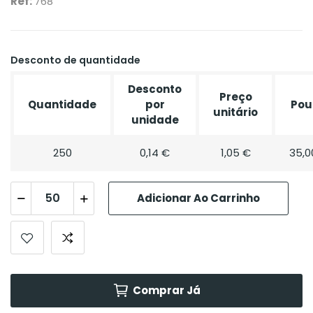
Ref:
768
Desconto de quantidade
Desconto
Preço
Quantidade
por
Pou
unitário
unidade
250
0,14 €
1,05 €
35,0
Adicionar Ao Carrinho
Comprar Já