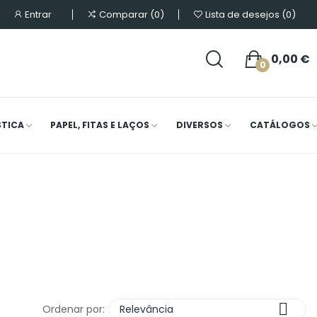
Entrar
Comparar
0
Lista de desejos
0
0,00 €
0
STICA
PAPEL, FITAS E LAÇOS
DIVERSOS
CATÁLOGOS

Ordenar por:
Relevância