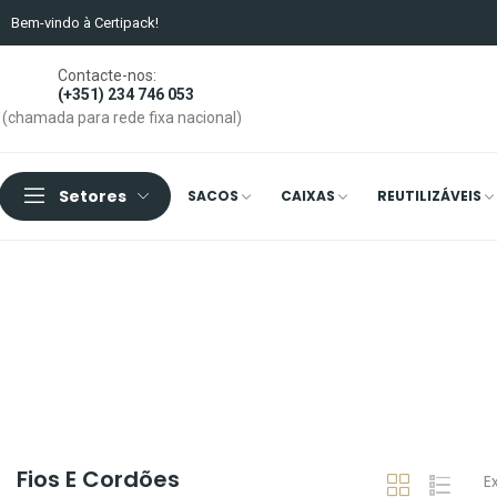
Bem-vindo à Certipack!
Contacte-nos:
(+351) 234 746 053
(chamada para rede fixa nacional)
Setores
SACOS
CAIXAS
REUTILIZÁVEIS
Fios E Cordões
E