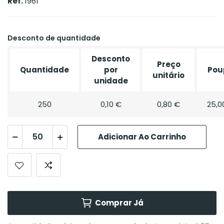
Ref:
1961
Desconto de quantidade
Desconto
Preço
Quantidade
por
Pou
unitário
unidade
250
0,10 €
0,80 €
25,0
Adicionar Ao Carrinho
Comprar Já