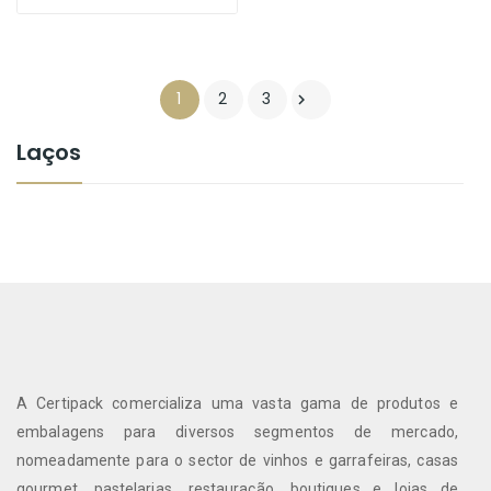
1
2
3

Laços
A Certipack comercializa uma vasta gama de produtos e
embalagens para diversos segmentos de mercado,
nomeadamente para o sector de vinhos e garrafeiras, casas
gourmet, pastelarias, restauração, boutiques e lojas de