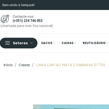
Bem-vindo à Certipack!
Contacte-nos:
(+351) 234 746 053
(chamada para rede fixa nacional)
Setores
SACOS
CAIXAS
REUTILIZÁVEIS
Início
Caixas
CAIXA CARTAO PRETA 2 GARRAFAS 137759