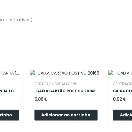
emonstrativos).
CERTIPACK EMBALAGENS
CERTIPAC
CAIXA CARTAO CASTANHA 1 GARRAFA COM JANELA
CAIXA CARTÃO POST SC 20168
0,86 €
0,92 €
rrinho
Adicionar ao carrinho
Adici