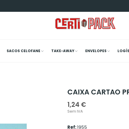
SACOS CELOFANE
TAKE-AWAY
ENVELOPES
LOGÍ
CAIXA CARTAO PR
1,24 €
Sem IVA
Ref:
1955