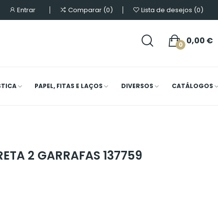
Entrar
Comparar
0
Lista de desejos
0
0,00 €
0
STICA
PAPEL, FITAS E LAÇOS
DIVERSOS
CATÁLOGOS
ETA 2 GARRAFAS 137759