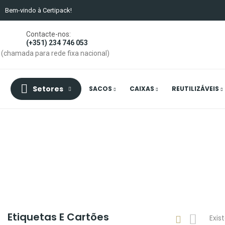
Bem-vindo à Certipack!
Contacte-nos:
(+351) 234 746 053
(chamada para rede fixa nacional)
Setores
SACOS
CAIXAS
REUTILIZÁVEIS
Etiquetas E Cartões
Exis