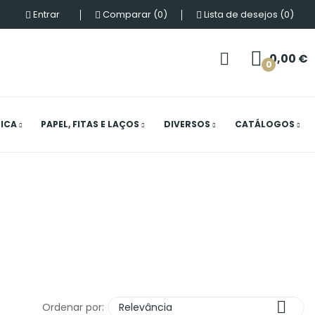
Entrar
Comparar
0
Lista de desejos
0
0,00 €
0
ICA
PAPEL, FITAS E LAÇOS
DIVERSOS
CATÁLOGOS

Ordenar por:
Relevância