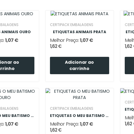
MBALAGENS
CERTIPACK EMBALAGENS
CERT
 ANIMAIS OURO
ETIQUETAS ANIMAIS PRATA
ETI
ço:
1,07 €
Melhor Preço:
1,07 €
Melh
1,62 €
1,62
ionar ao
Adicionar ao
rrinho
carrinho
CERT
MBALAGENS
CERTIPACK EMBALAGENS
ETIQUETAS O MEU BATISMO OURO
ETIQUETAS O MEU BATISMO PRATA
Melh
ço:
1,07 €
Melhor Preço:
1,07 €
1,62
1,62 €