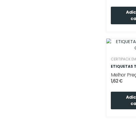
Adic
ca
CERTIPACK E
Melhor Pre
1,62 €
Adic
ca